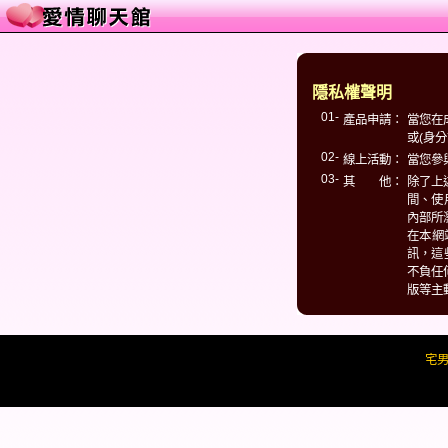
隱私權聲明
01-
產品申請：
當您在
或(身
02-
線上活動：
當您參
03-
其 他：
除了上
間、使
內部所
在本網
訊，這
不負任
版等主
宅