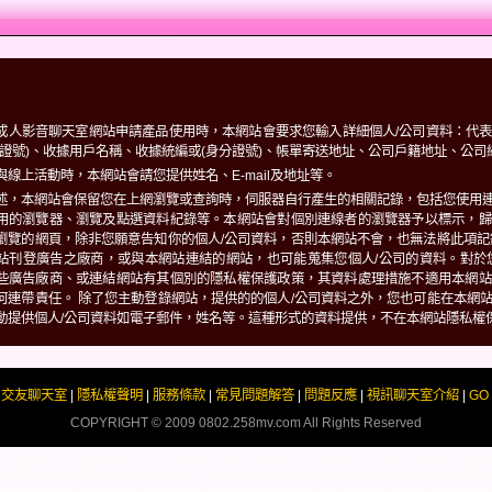
成人影音聊天室網站申請產品使用時，本網站會要求您輸入詳細個人/公司資料：代
分證號)、收據用戶名稱、收據統編或(身分證號)、帳單寄送地址、公司戶籍地址、公司
與線上活動時，本網站會請您提供姓名、E-mail及地址等。
述，本網站會保留您在上網瀏覽或查詢時，伺服器自行產生的相關記錄，包括您使用連
用的瀏覽器、瀏覽及點選資料紀錄等。本網站會對個別連線者的瀏覽器予以標示，歸
瀏覽的網頁，除非您願意告知你的個人/公司資料，否則本網站不會，也無法將此項記
站刊登廣告之廠商，或與本網站連結的網站，也可能蒐集您個人/公司的資料。對於
些廣告廠商、或連結網站有其個別的隱私權保護政策，其資料處理措施不適用本網站
何連帶責任。 除了您主動登錄網站，提供的的個人/公司資料之外，您也可能在本網
動提供個人/公司資料如電子郵件，姓名等。這種形式的資料提供，不在本網站隱私權
男交友聊天室
|
隱私權聲明
|
服務條款
|
常見問題解答
|
問題反應
|
視訊聊天室介紹
|
GO
COPYRIGHT © 2009
0802.258mv.com
All Rights Reserved